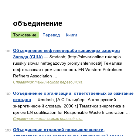
объединение
Толкование
Перевод
Книги
Объединение нефтеперерабатывающих заводов
101
Запада (США)
— &mdash; [http://slovarionline.ru/anglo
russkiy slovar neftegazovoy promyishlennosti/] Тематики
нефтегазовая промышленность EN Western Petroleum
Refiners Association …
Справочник технического переводчика
Объединение организаций, ответственных за сжигание
102
отходов
— &mdash; [А.С.Гольдберг. Англо русский
энергетический словарь. 2006 г.] Тематики энергетика в
целом EN coalification for Responsible Waste Incineration …
Справочник технического переводчика
Объединение отраслей промышленности,
103