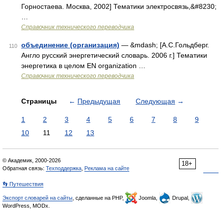
Горностаева. Москва, 2002] Тематики электросвязь,&#8230;
…
Справочник технического переводчика
объединение (организация)
— &mdash; [А.С.Гольдберг.
110
Англо русский энергетический словарь. 2006 г.] Тематики
энергетика в целом EN organization …
Справочник технического переводчика
Страницы
←
Предыдущая
Следующая
→
1
2
3
4
5
6
7
8
9
10
11
12
13
© Академик, 2000-2026
18+
Обратная связь:
Техподдержка
,
Реклама на сайте
👣 Путешествия
Экспорт словарей на сайты
, сделанные на PHP,
Joomla,
Drupal,
WordPress, MODx.