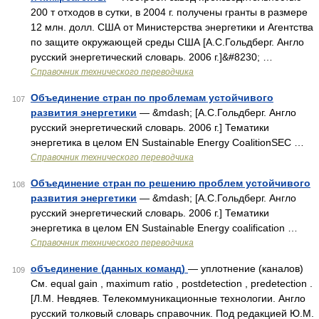
200 т отходов в сутки, в 2004 г. получены гранты в размере
12 млн. долл. США от Министерства энергетики и Агентства
по защите окружающей среды США [А.С.Гольдберг. Англо
русский энергетический словарь. 2006 г.]&#8230; …
Справочник технического переводчика
Объединение стран по проблемам устойчивого
107
развития энергетики
— &mdash; [А.С.Гольдберг. Англо
русский энергетический словарь. 2006 г.] Тематики
энергетика в целом EN Sustainable Energy CoalitionSEC …
Справочник технического переводчика
Объединение стран по решению проблем устойчивого
108
развития энергетики
— &mdash; [А.С.Гольдберг. Англо
русский энергетический словарь. 2006 г.] Тематики
энергетика в целом EN Sustainable Energy coalification …
Справочник технического переводчика
объединение (данных команд)
— уплотнение (каналов)
109
См. equal gain , maximum ratio , postdetection , predetection .
[Л.М. Невдяев. Телекоммуникационные технологии. Англо
русский толковый словарь справочник. Под редакцией Ю.М.